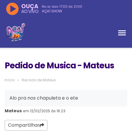
OUÇA
No ar das
17:00
às
21:00
AO VIVO
AÇAÍ SHOW
Pedido de Musica - Mateus
Início
»
Recado de Mateus
Alo pra nos chapuleta e o ete
Mateus
em 12/02/2025 às 16:23
Compartilhar