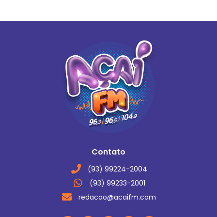
Contato
(93) 99224-2004
(93) 99233-2001
redacao@acaifm.com