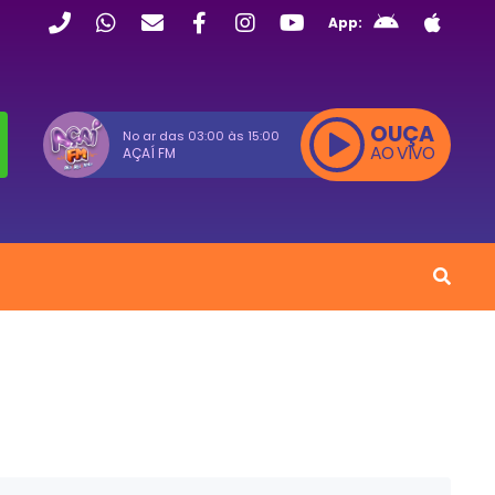
App:
OUÇA
No ar das
03:00
às
15:00
AO VIVO
AÇAÍ FM