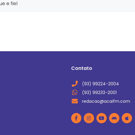
e e fiel
Contato
(93) 99224-2004
(93) 99233-2001
redacao@acaifm.com