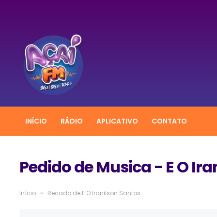
INÍCIO
RÁDIO
APLICATIVO
CONTATO
Pedido de Musica - E O Ira
Início
»
Recado de E O Iranilson Santos