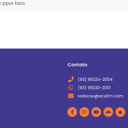
m ppor favo
Contato
(93) 99224-2004
(93) 99233-2001
redacao@acaifm.com