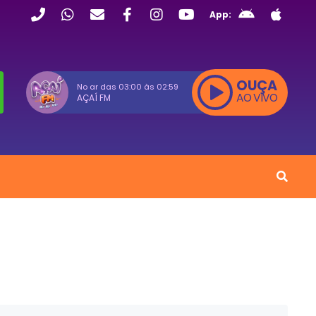
App:
OUÇA
No ar das
03:00
às
02:59
AO VIVO
AÇAÍ FM