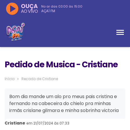
OUÇA
No ar das
03:00
às
15:00
AO VIVO
AÇAÍ FM
Pedido de Musica - Cristiane
Início
»
Recado de Cristiane
Bom dia mande um alo pro meus pais cristina e
fernando na cabeceira do chielo pra minhas
irmãs crislane gilmara e minha sobrinha victoria
Cristiane
em 21/07/2024 às 07:33