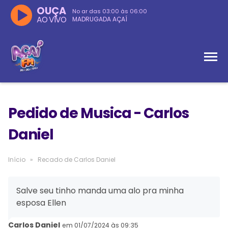
OUÇA
No ar das
03:00
às
06:00
AO VIVO
MADRUGADA AÇAÍ
Pedido de Musica - Carlos
Daniel
Início
»
Recado de Carlos Daniel
Salve seu tinho manda uma alo pra minha
esposa Ellen
Carlos Daniel
em 01/07/2024 às 09:35