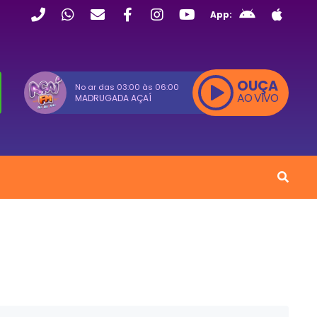
App:
OUÇA
No ar das
03:00
às
06:00
AO VIVO
MADRUGADA AÇAÍ